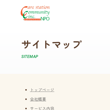
コ
ン
テ
ン
サイトマップ
ツ
へ
ス
SITEMAP
キ
ッ
プ
トップページ
会社概要
サービス内容